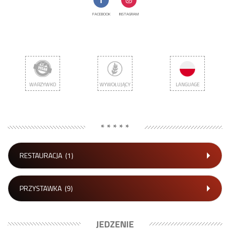
FACEBOOK
INSTAGRAM
WARZYWKO
WYWOŁUJĄCY
LANGUAGE
ALERGIĘ
* * * * *
RESTAURACJA
(1)
PRZYSTAWKA
(9)
JEDZENIE