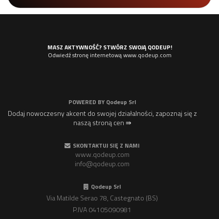
MASZ AKTYWNOŚĆ? STWÓRZ SWOJĄ QODEUP!
Odwiedź stronę internetową www.qodeup.com
POWERED BY
Qodeup Srl
Dodaj nowoczesny akcent do swojej działalności, zapoznaj się z
naszą stroną cen ⇛
SKONTAKTUJ SIĘ Z NAMI
www.qodeup.com
info@qodeup.com
Qodeup Srl
Via Matilde Serao 78, Castegnato (BS)
P.IVA 04105090981