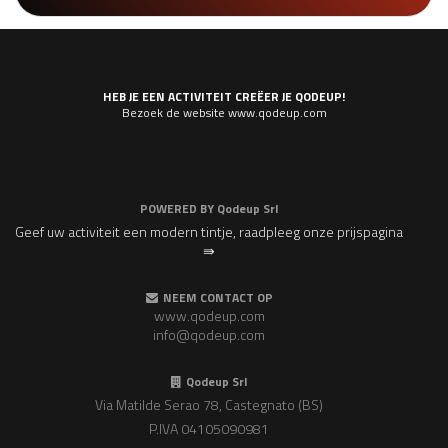
HEB JE EEN ACTIVITEIT CREËER JE QODEUP!
Bezoek de website www.qodeup.com
POWERED BY
Qodeup Srl
Geef uw activiteit een modern tintje, raadpleeg onze prijspagina
⇛
NEEM CONTACT OP
www.qodeup.com
info@qodeup.com
Qodeup Srl
Via Matilde Serao 78, Castegnato (BS)
P.IVA 04105090981