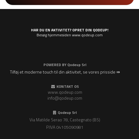
HAR DU EN AKTIVITET? OPRET DIN QODEUP!
Besøg hjemmesiden www.qodeup.com
POWERED BY
Qodeup Srl
Tilføj et moderne touch til din aktivitet, se vores prisside ⇛
KONTAKT OS
www.qodeup.com
info@qodeup.com
Qodeup Srl
Via Matilde Serao 78, Castegnato (BS)
P.IVA 04105090981