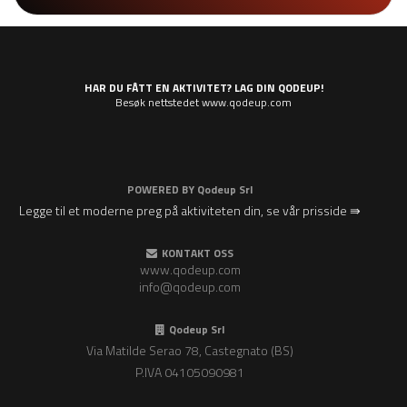
HAR DU FÅTT EN AKTIVITET? LAG DIN QODEUP!
Besøk nettstedet www.qodeup.com
POWERED BY
Qodeup Srl
Legge til et moderne preg på aktiviteten din, se vår prisside ⇛
KONTAKT OSS
www.qodeup.com
info@qodeup.com
Qodeup Srl
Via Matilde Serao 78, Castegnato (BS)
P.IVA 04105090981