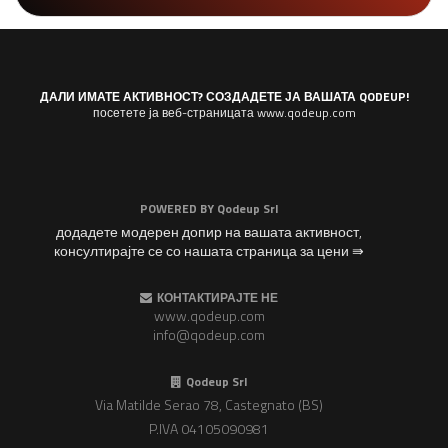
ДАЛИ ИМАТЕ АКТИВНОСТ? СОЗДАДЕТЕ ЈА ВАШАТА QODEUP!
посетете ја веб-страницата www.qodeup.com
POWERED BY
Qodeup Srl
додадете модерен допир на вашата активност,
консултирајте се со нашата страница за цени ⇛
КОНТАКТИРАЈТЕ НЕ
www.qodeup.com
info@qodeup.com
Qodeup Srl
Via Matilde Serao 78, Castegnato (BS)
P.IVA 04105090981