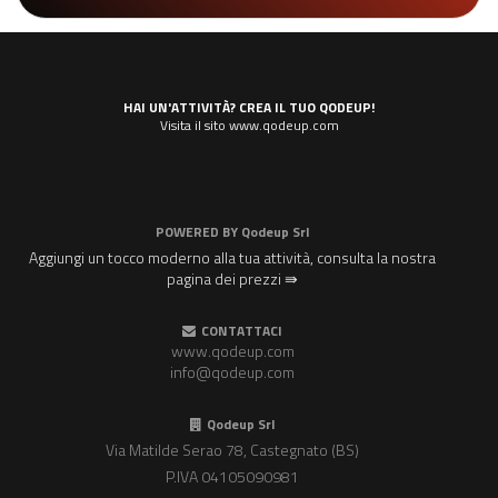
HAI UN'ATTIVITÀ? CREA IL TUO QODEUP!
Visita il sito www.qodeup.com
POWERED BY
Qodeup Srl
Aggiungi un tocco moderno alla tua attività, consulta la nostra
pagina dei prezzi ⇛
CONTATTACI
www.qodeup.com
info@qodeup.com
Qodeup Srl
Via Matilde Serao 78, Castegnato (BS)
P.IVA 04105090981