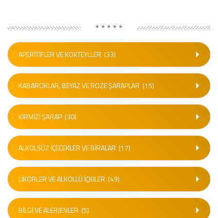
* * * * *
APERITIFLER VE KOKTEYLLER
(33)
KABARCIKLAR, BEYAZ VE ROZE ŞARAPLAR
(15)
KIRMIZI ŞARAP
(30)
ALKOLSÜZ IÇECEKLER VE BIRALAR
(17)
LIKÖRLER VE ALKOLLÜ İÇKILER
(49)
BILGI VE ALERJENLER
(5)