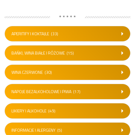
* * * * *
APERITIFY I KOKTAJLE
(33)
BAŃKI, WINA BIAŁE I RÓŻOWE
(15)
WINA CZERWONE
(30)
NAPOJE BEZALKOHOLOWE I PIWA
(17)
LIKIERY I ALKOHOLE
(49)
INFORMACJE I ALERGENY
(5)