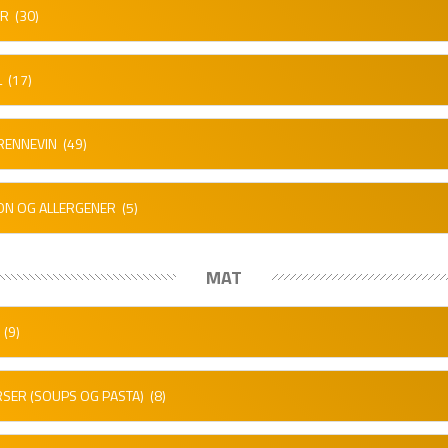
ER
(30)
L
(17)
RENNEVIN
(49)
ON OG ALLERGENER
(5)
MAT
(9)
SER (SOUPS OG PASTA)
(8)