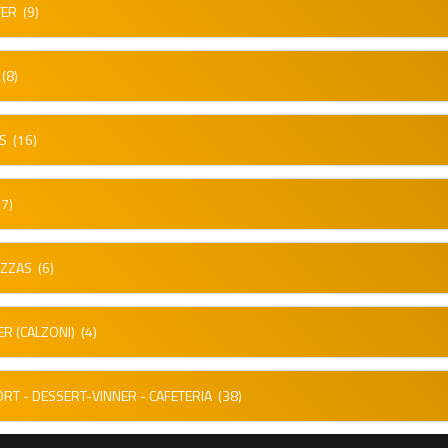
TER
(9)
(8)
S
(16)
7)
IZZAS
(6)
ER (CALZONI)
(4)
RT - DESSERT-VINNER - CAFETERIA
(38)