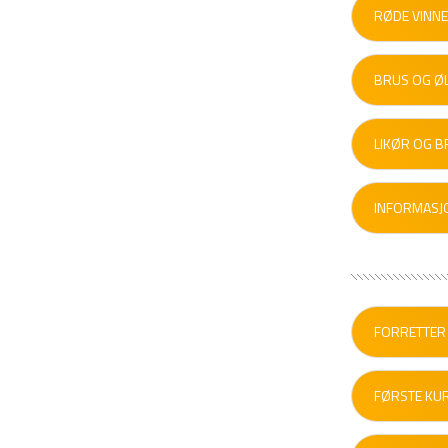
RØDE VINN
BRUS OG Ø
LIKØR OG B
INFORMASJ
FORRETTER
FØRSTE KUR