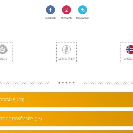
FACEBOOK
INSTAGRAM
Prenota/Book
EGGIE
ALLERGIFREMKALLENDE
LANGU
* * * * *
OCKTAILS
(33)
ITE OG ROSÉVINER
(15)