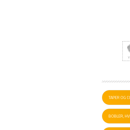
V
TAPER OG C
BOBLER, HV