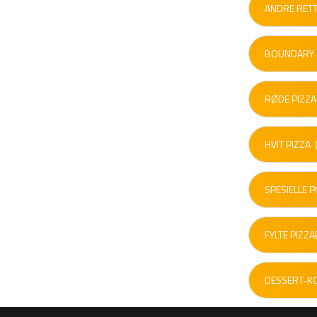
ANDRE RET
BOUNDARY
RØDE PIZZA
HVIT PIZZA
(
SPESIELLE P
FYLTE PIZZA
DESSERT-KO