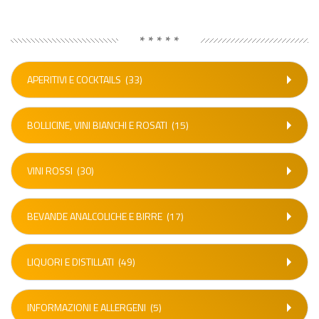
* * * * *
APERITIVI E COCKTAILS
(33)
BOLLICINE, VINI BIANCHI E ROSATI
(15)
VINI ROSSI
(30)
BEVANDE ANALCOLICHE E BIRRE
(17)
LIQUORI E DISTILLATI
(49)
INFORMAZIONI E ALLERGENI
(5)