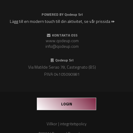
POWERED BY
Qodeup Srl
Lägg till en modern touch till din aktivitet, se vår prissida ⇛
KONTAKTA OSS
www.qodeup.com
info@qodeup.com
Qodeup Srl
Via Matilde Serao 78, Castegnato (BS)
P.IVA 04105090981
LOGIN
Villkor
|
integritetspolicy