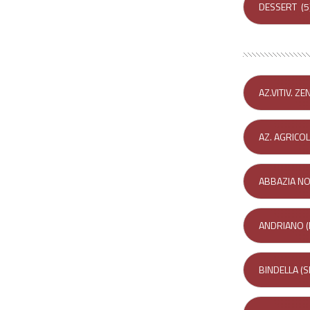
DESSERT
(5
AZ.VITIV. Z
AZ. AGRICOL
ABBAZIA NO
ANDRIANO (
BINDELLA (SI