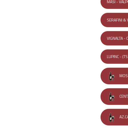
MASI - VALP
SERAFINI & 
VIGNALTA - 
LUPINC - (TS
MOSE
CENT
AZ.C