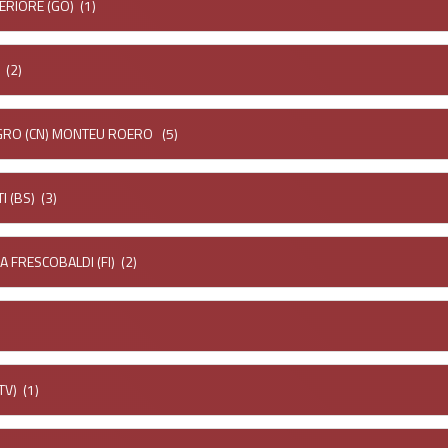
ERIORE (GO)
(1)
(2)
GRO (CN) MONTEU ROERO
(5)
I (BS)
(3)
A FRESCOBALDI (FI)
(2)
TV)
(1)