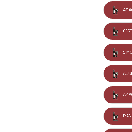
AZ.A
CAST
SIMO
AQUE
AZ.A
PIAN