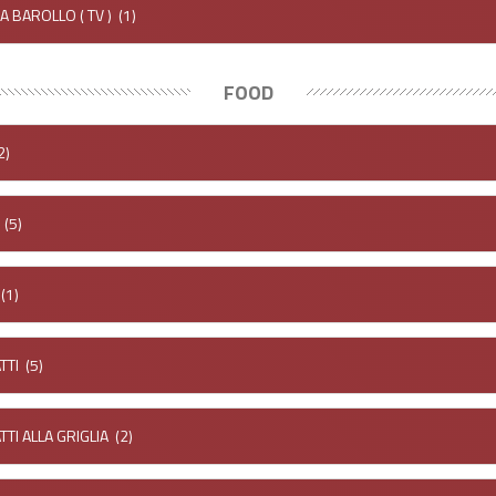
A BAROLLO ( TV )
(1)
FOOD
2)
(5)
(1)
TTI
(5)
TTI ALLA GRIGLIA
(2)