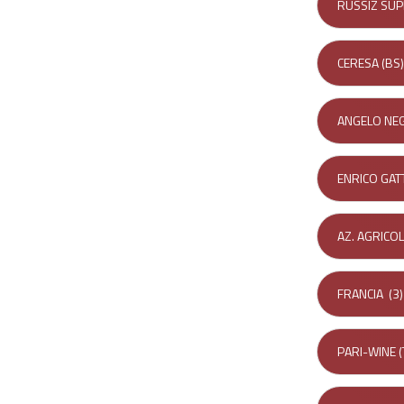
RUSSIZ SUP
CERESA (BS)
ANGELO NE
ENRICO GATT
AZ. AGRICOL
FRANCIA
(3)
PARI-WINE (