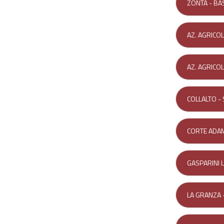
ZONTA - BA
AZ. AGRICOL
AZ. AGRICO
COLLALTO -
CORTE ADAMI
GASPARINI 
LA GRANZA 