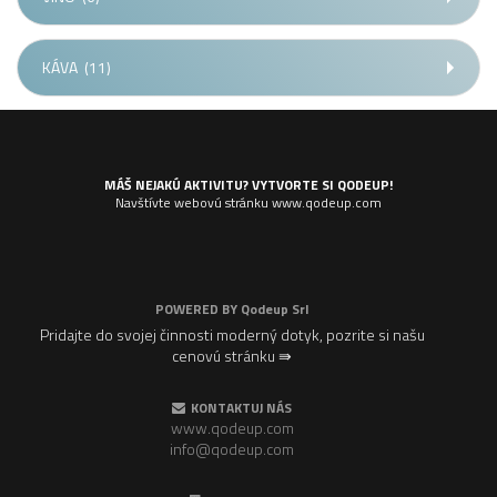
KÁVA
(11)
MÁŠ NEJAKÚ AKTIVITU? VYTVORTE SI QODEUP!
Navštívte webovú stránku www.qodeup.com
POWERED BY
Qodeup Srl
Pridajte do svojej činnosti moderný dotyk, pozrite si našu
cenovú stránku ⇛
KONTAKTUJ NÁS
www.qodeup.com
info@qodeup.com