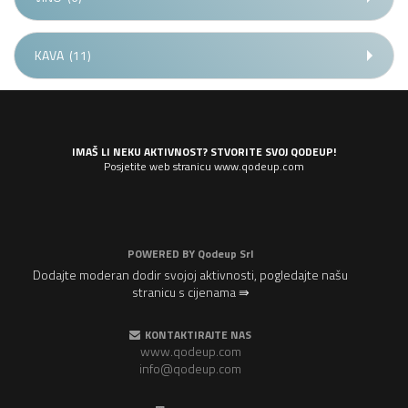
KAVA
(11)
IMAŠ LI NEKU AKTIVNOST? STVORITE SVOJ QODEUP!
Posjetite web stranicu www.qodeup.com
POWERED BY
Qodeup Srl
Dodajte moderan dodir svojoj aktivnosti, pogledajte našu
stranicu s cijenama ⇛
KONTAKTIRAJTE NAS
www.qodeup.com
info@qodeup.com