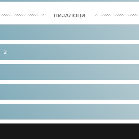
ПИЈАЛОЦИ
И
(3)