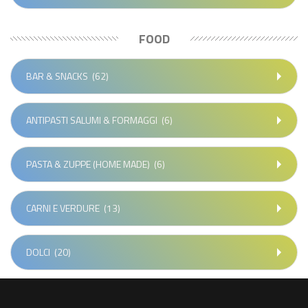
FOOD
BAR & SNACKS
(62)
ANTIPASTI SALUMI & FORMAGGI
(6)
PASTA & ZUPPE (HOME MADE)
(6)
CARNI E VERDURE
(13)
DOLCI
(20)