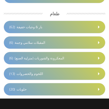
طعام
بار & وجبات خفيفة
(62)
المقبلات سلامي وجبنة
(6)
المعكرونة والشوربات (منزلية الصنع)
(6)
اللحوم والخضروات
(13)
حلويات
(20)