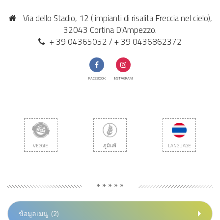
Via dello Stadio, 12 ( impianti di risalita Freccia nel cielo),
32043 Cortina D'Ampezzo.
+ 39 04365052 / + 39 0436862372
FACEBOOK
INSTAGRAM
VEGGIE
ภูมิแพ้
LANGUAGE
* * * * *
ข้อมูลเมนู
(2)