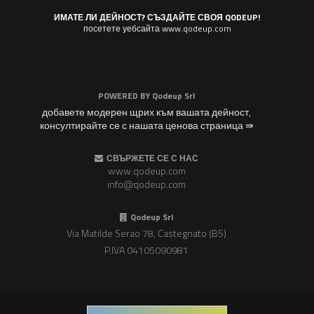
ИМАТЕ ЛИ ДЕЙНОСТ? СЪЗДАЙТЕ СВОЯ QODEUP!
посетете уебсайта www.qodeup.com
POWERED BY
Qodeup Srl
добавете модерен щрих към вашата дейност,
консултирайте се с нашата ценова страница ⇛
СВЪРЖЕТЕ СЕ С НАС
www.qodeup.com
info@qodeup.com
Qodeup Srl
Via Matilde Serao 78, Castegnato (BS)
P.IVA 04105090981