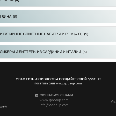
Я ВИНА
(8)
ИТАТИВНЫЕ СПИРТНЫЕ НАПИТКИ И РОМ (4 CL)
(9)
ЛИКЕРЫ И БИТТЕРЫ ИЗ САРДИНИИ И ИТАЛИИ
(5)
У ВАС ЕСТЬ АКТИВНОСТЬ? СОЗДАЙТЕ СВОЙ QODEUP!
посетить сайт www.qodeup.com
СВЯЗАТЬСЯ С НАМИ
www.qodeup.com
Via
info@qodeup.com
ашей