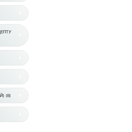
ЦЕПТУ
Й)
(8)