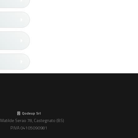
Qodeup Srl
 Matilde Serao 78, Castegnato (BS)
P.IVA 04105090981