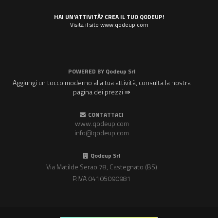
HAI UN'ATTIVITÀ? CREA IL TUO QODEUP!
Visita il sito www.qodeup.com
POWERED BY
Qodeup Srl
Aggiungi un tocco moderno alla tua attività, consulta la nostra
pagina dei prezzi ⇛
CONTATTACI
www.qodeup.com
info@qodeup.com
Qodeup Srl
Via Matilde Serao 78, Castegnato (BS)
P.IVA 04105090981