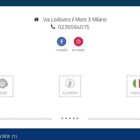
Via Lodovico il Moro 3 Milano
0236564015
FACEBOOK
INSTAGRAM
EGGIE
ALLERGENI
LANGU
* * * * *
 NOI!
(1)