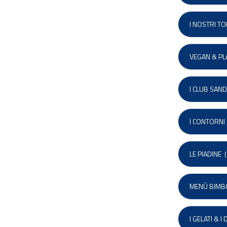
I NOSTRI T
VEGAN & PL
I CLUB SAN
I CONTORNI 
LE PIADINE
(
MENÙ BIMB
I GELATI & I