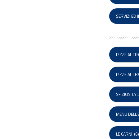
SERVIZI ED
PIZZE AL T
PIZZE AL T
SFIZIOSITA'
MENÙ DELL'
LE CARNI
(6)