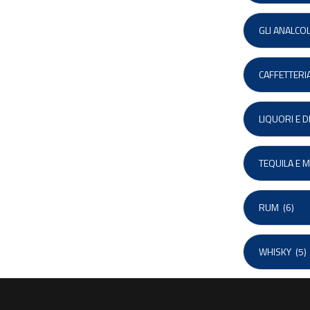
GLI ANALCOL
CAFFETTERI
LIQUORI E DI
TEQUILA E 
RUM
(6)
WHISKY
(5)