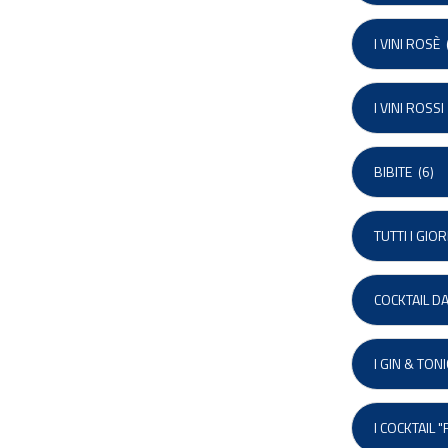
I VINI ROSÈ
(
I VINI ROSSI
BIBITE
(6)
TUTTI I GIO
COCKTAIL DA
I GIN & TONI
I COCKTAIL 