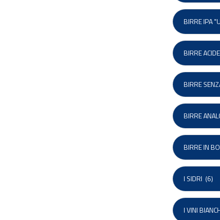
BIRRE IPA "
BIRRE ACIDE
BIRRE SENZ
BIRRE ANAL
BIRRE IN BO
I SIDRI
(6)
I VINI BIANC