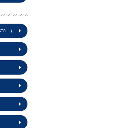
STO
(1)