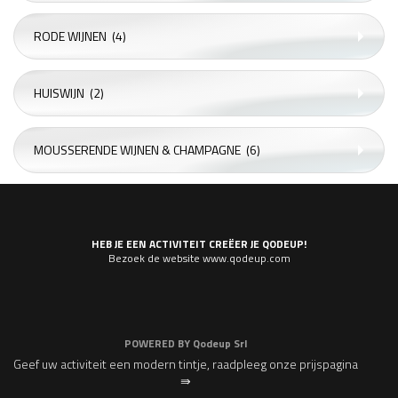
RODE WIJNEN
(4)
HUISWIJN
(2)
MOUSSERENDE WIJNEN & CHAMPAGNE
(6)
HEB JE EEN ACTIVITEIT CREËER JE QODEUP!
Bezoek de website www.qodeup.com
POWERED BY
Qodeup Srl
Geef uw activiteit een modern tintje, raadpleeg onze prijspagina
⇛