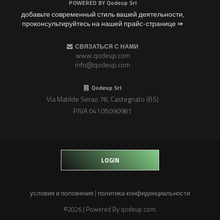
POWERED BY
Qodeup Srl
добавьте современный стиль вашей деятельности,
проконсультируйтесь на нашей прайс-странице ⇛
СВЯЗАТЬСЯ С НАМИ
www.qodeup.com
info@qodeup.com
Qodeup Srl
Via Matilde Serao 78, Castegnato (BS)
P.IVA 04105090981
LOGIN
условия и положения
|
политика конфиденциальности
©2026 | Powered By
qodeup.com
.