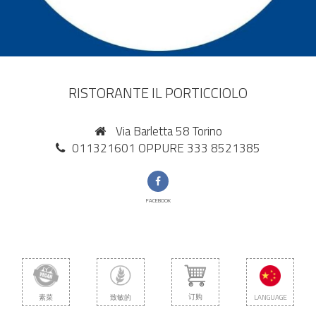
RISTORANTE IL PORTICCIOLO
Via Barletta 58 Torino
011321601 OPPURE 333 8521385
FACEBOOK
订购
素菜
致敏的
LANGUAGE