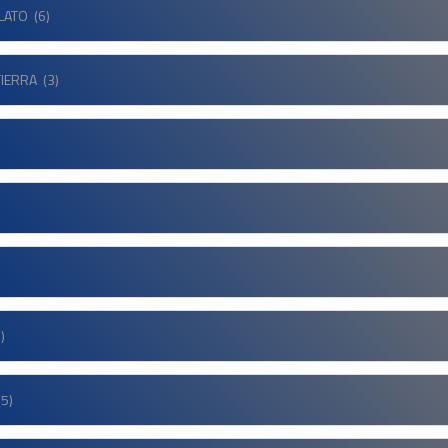
LATO
(6)
TIERRA
(3)
)
5)