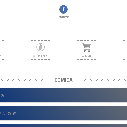
FACEBOOK
ORDEN
ANO
ALÉRGENOS
COMIDA
(6)
PLATOS
(5)