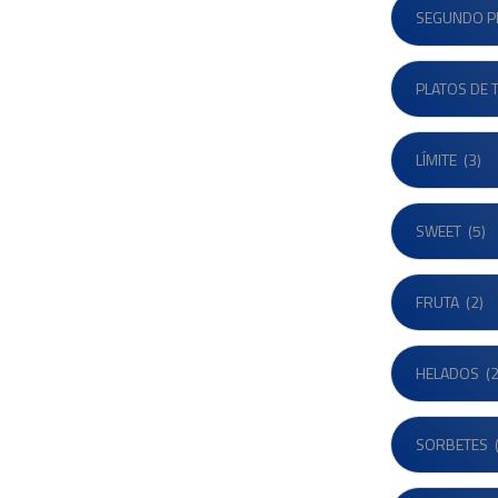
SEGUNDO P
PLATOS DE 
LÍMITE
(3)
SWEET
(5)
FRUTA
(2)
HELADOS
(2
SORBETES
(