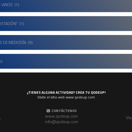
 VINOS
(1)
USTACIÓN"
(1)
S DE MEDIODÍA
(9)
1)
¿TIENES ALGUNA ACTIVIDAD? CREA TU QODEUP!
Visite el sitio web www.qodeup.com
CONTÁCTENOS
www.qodeup.com
,
Via
info@qodeup.com