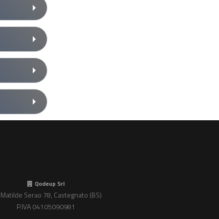
Qodeup Srl
 Matilde Serao 78, Castegnato (BS)
P.IVA 04105090981