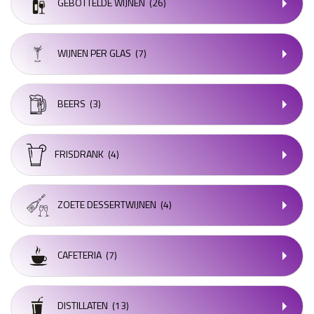
GEBOTTELDE WIJNEN
(26)
WIJNEN PER GLAS
(7)
BEERS
(3)
FRISDRANK
(4)
ZOETE DESSERTWIJNEN
(4)
CAFETERIA
(7)
DISTILLATEN
(13)