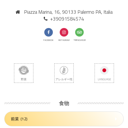
Piazza Marina, 16, 90133 Palermo PA, Italia
+39091584574
FACEBOOK
INSTAGRAM
TRIPADVISOR
野菜
アレルギー性
LANGUAGE
食物
前菜
(12)