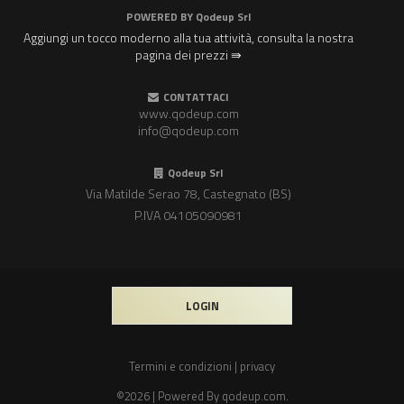
POWERED BY
Qodeup Srl
Aggiungi un tocco moderno alla tua attività, consulta la nostra
pagina dei prezzi ⇛
CONTATTACI
www.qodeup.com
info@qodeup.com
Qodeup Srl
Via Matilde Serao 78, Castegnato (BS)
P.IVA 04105090981
LOGIN
Termini e condizioni
|
privacy
©2026 | Powered By
qodeup.com
.