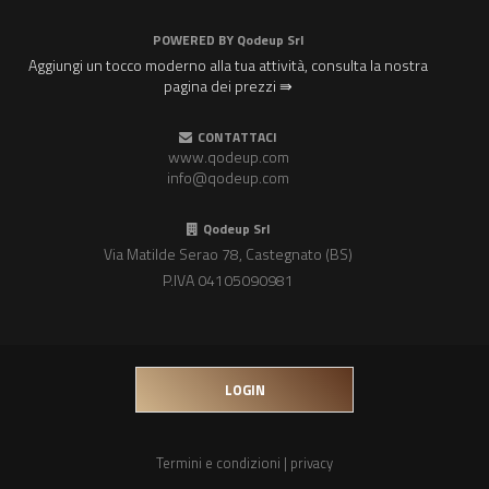
POWERED BY
Qodeup Srl
Aggiungi un tocco moderno alla tua attività, consulta la nostra
pagina dei prezzi ⇛
CONTATTACI
www.qodeup.com
info@qodeup.com
Qodeup Srl
Via Matilde Serao 78, Castegnato (BS)
P.IVA 04105090981
LOGIN
Termini e condizioni
|
privacy