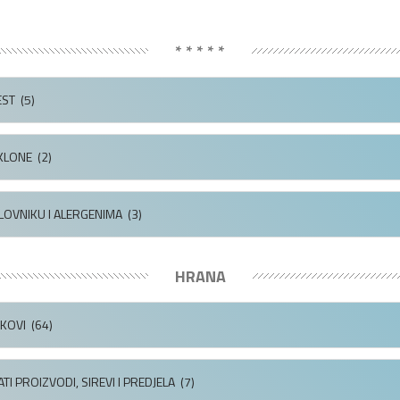
* * * * *
EST
(5)
OKLONE
(2)
ELOVNIKU I ALERGENIMA
(3)
HRANA
KOVI
(64)
I PROIZVODI, SIREVI I PREDJELA
(7)