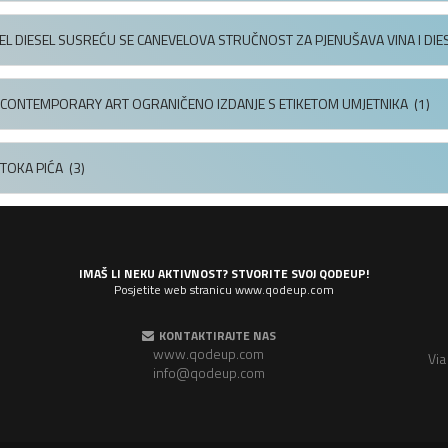
EL DIESEL SUSREĆU SE CANEVELOVA STRUČNOST ZA PJENUŠAVA VINA I DIES
CONTEMPORARY ART OGRANIČENO IZDANJE S ETIKETOM UMJETNIKA
(1)
STOKA PIĆA
(3)
IMAŠ LI NEKU AKTIVNOST? STVORITE SVOJ QODEUP!
Posjetite web stranicu www.qodeup.com
KONTAKTIRAJTE NAS
www.qodeup.com
Via
info@qodeup.com