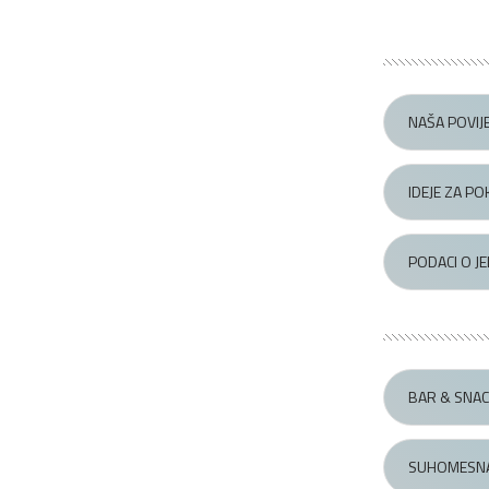
NAŠA POVIJ
IDEJE ZA P
PODACI O J
BAR & SNAC
SUHOMESNAT