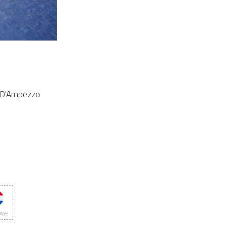
na D'Ampezzo
AGE