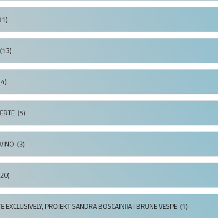
11)
(13)
4)
SERTE
(5)
VINO
(3)
20)
E EXCLUSIVELY, PROJEKT SANDRA BOSCAINIJA I BRUNE VESPE
(1)