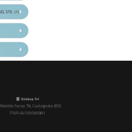
EL STIL
(1)
Qodeup Srl
 Matilde Serao 78, Castegnato (BS)
P.IVA 04105090981