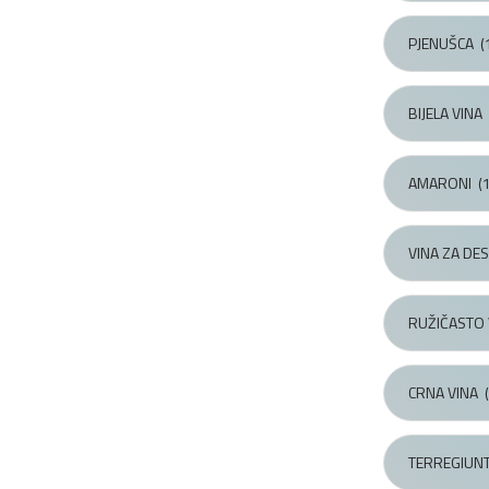
PJENUŠCA
(
BIJELA VINA
AMARONI
(1
VINA ZA DE
RUŽIČASTO 
CRNA VINA
(
TERREGIUNT