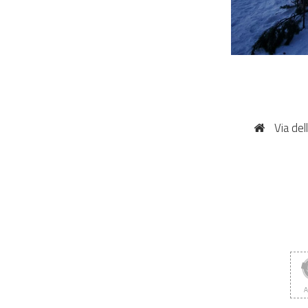
Via del
A