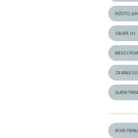
RIŽOTO, JU
SALATA
(1)
MESO I POV
ZA MALE GO
SLATKI TREN
ROSE PJEN