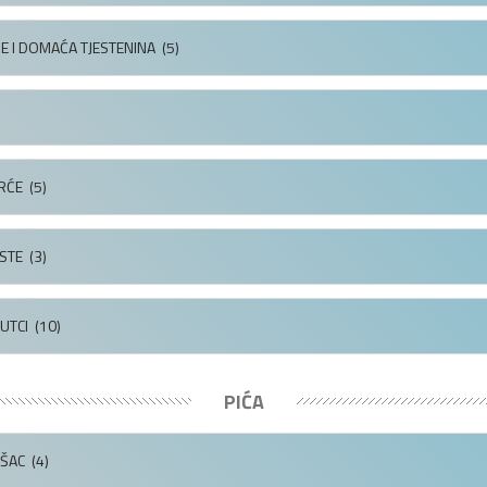
HE I DOMAĆA TJESTENINA
(5)
RĆE
(5)
STE
(3)
UTCI
(10)
PIĆA
UŠAC
(4)