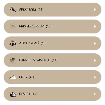
APERITIVELE
(11)
PRIMELE CURSURI
(12)
A DOUA PLATĂ
(16)
GARNURI ȘI VASE RECI
(11)
PIZZA
(48)
DESERT
(14)