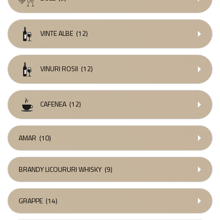
VINTE ALBE
(12)
VINURI ROSII
(12)
CAFENEA
(12)
AMAR
(10)
BRANDY LICOURURI WHISKY
(9)
GRAPPE
(14)