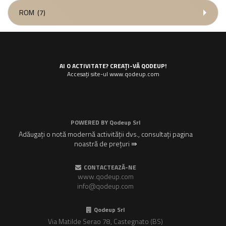
ROM
(7)
AI O ACTIVITATE? CREAȚI-VĂ QODEUP!
Accesați site-ul www.qodeup.com
POWERED BY
Qodeup Srl
Adăugați o notă modernă activității dvs., consultați pagina
noastră de prețuri ⇛
CONTACTEAZĂ-NE
www.qodeup.com
info@qodeup.com
Qodeup Srl
Via Matilde Serao 78, Castegnato (BS)