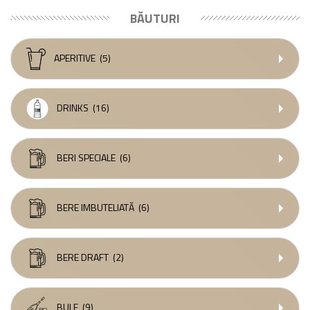
BĂUTURI
APERITIVE
(5)
DRINKS
(16)
BERI SPECIALE
(6)
BERE IMBUTELIATĂ
(6)
BERE DRAFT
(2)
BULE
(9)