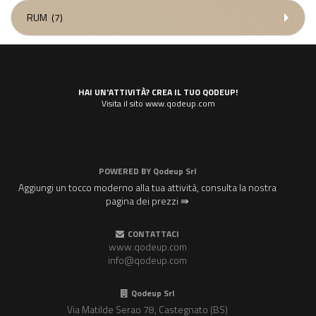
RUM
(7)
HAI UN'ATTIVITÀ? CREA IL TUO QODEUP!
Visita il sito www.qodeup.com
POWERED BY
Qodeup Srl
Aggiungi un tocco moderno alla tua attività, consulta la nostra
pagina dei prezzi ⇛
CONTATTACI
www.qodeup.com
info@qodeup.com
Qodeup Srl
Via Matilde Serao 78, Castegnato (BS)