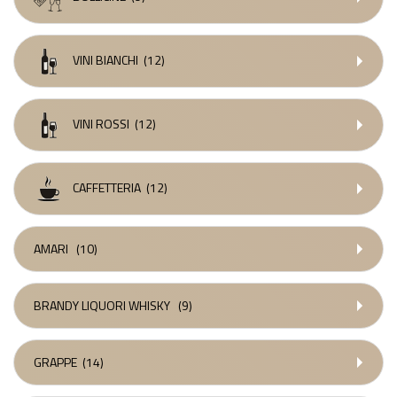
VINI BIANCHI
(12)
VINI ROSSI
(12)
CAFFETTERIA
(12)
AMARI
(10)
BRANDY LIQUORI WHISKY
(9)
GRAPPE
(14)