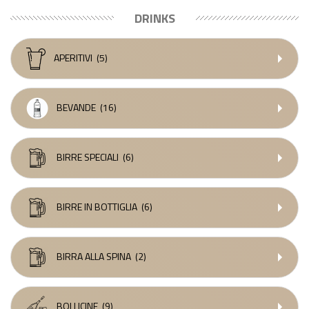
DRINKS
APERITIVI
(5)
BEVANDE
(16)
BIRRE SPECIALI
(6)
BIRRE IN BOTTIGLIA
(6)
BIRRA ALLA SPINA
(2)
BOLLICINE
(9)