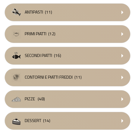
ANTIPASTI
(11)
PRIMI PIATTI
(12)
SECONDI PIATTI
(16)
CONTORNI E PIATTI FREDDI
(11)
PIZZE
(48)
DESSERT
(14)