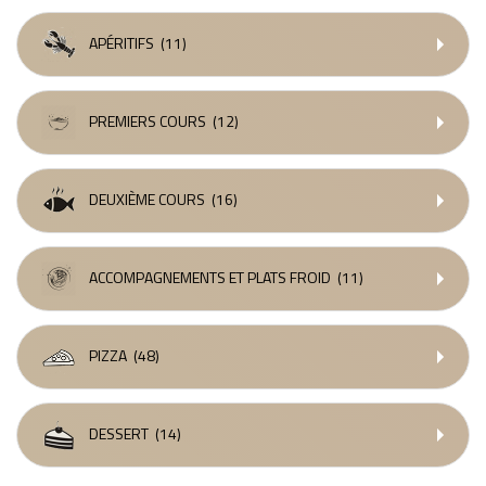
APÉRITIFS
(11)
PREMIERS COURS
(12)
DEUXIÈME COURS
(16)
ACCOMPAGNEMENTS ET PLATS FROID
(11)
PIZZA
(48)
DESSERT
(14)