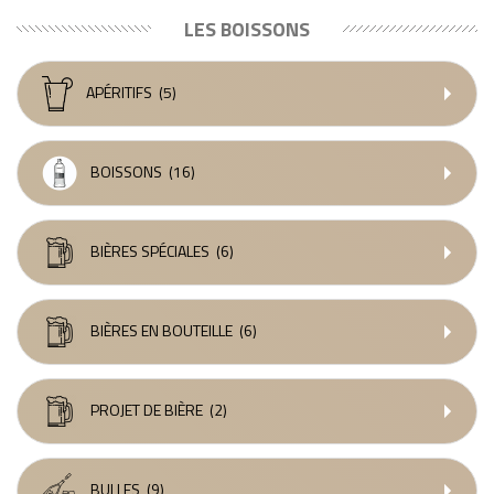
LES BOISSONS
APÉRITIFS
(5)
BOISSONS
(16)
BIÈRES SPÉCIALES
(6)
BIÈRES EN BOUTEILLE
(6)
PROJET DE BIÈRE
(2)
BULLES
(9)