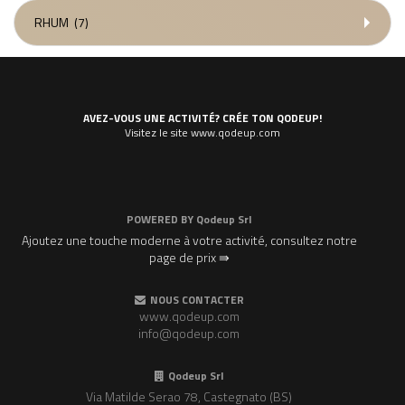
RHUM
(7)
AVEZ-VOUS UNE ACTIVITÉ? CRÉE TON QODEUP!
Visitez le site www.qodeup.com
POWERED BY
Qodeup Srl
Ajoutez une touche moderne à votre activité, consultez notre
page de prix ⇛
NOUS CONTACTER
www.qodeup.com
info@qodeup.com
Qodeup Srl
Via Matilde Serao 78, Castegnato (BS)