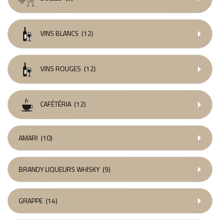
VINS BLANCS
(12)
VINS ROUGES
(12)
CAFÉTÉRIA
(12)
AMARI
(10)
BRANDY LIQUEURS WHISKY
(9)
GRAPPE
(14)