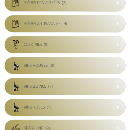
BIÈRES RENVERSÉES
(2)
BIÈRES ARTISANALES
(8)
COCKTAILS
(5)
VINS ROUGES
(9)
VINS BLANCS
(7)
VINS ROSES
(1)
SPARKLING
(2)