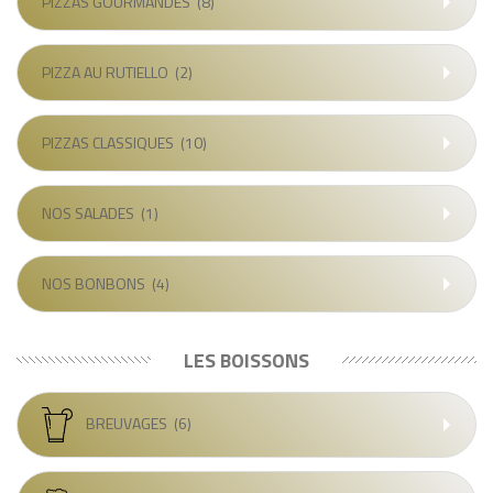
PIZZAS GOURMANDES
(8)
PIZZA AU RUTIELLO
(2)
PIZZAS CLASSIQUES
(10)
NOS SALADES
(1)
NOS BONBONS
(4)
LES BOISSONS
BREUVAGES
(6)