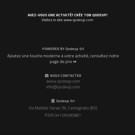
AVEZ-VOUS UNE ACTIVITÉ? CRÉE TON QODEUP!
Visitez le site www.qodeup.com
POWERED BY
Qodeup Srl
Ajoutez une touche moderne à votre activité, consultez notre
page de prix ⇛
NOUS CONTACTER
www.qodeup.com
info@qodeup.com
Qodeup Srl
Via Matilde Serao 78, Castegnato (BS)
P.IVA 04105090981