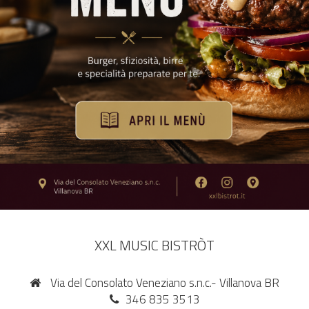
XXL MUSIC BISTRÒT
Via del Consolato Veneziano s.n.c.- Villanova BR
346 835 3513