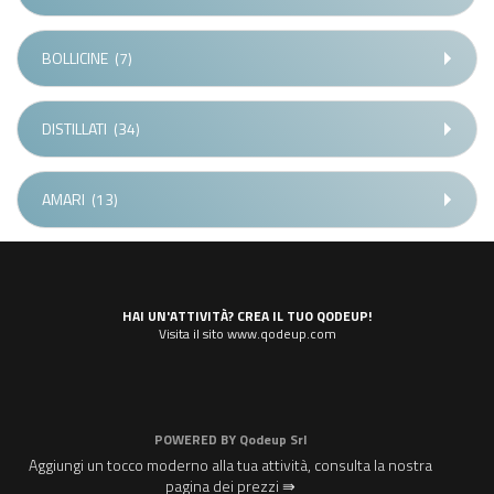
BOLLICINE
(7)
DISTILLATI
(34)
AMARI
(13)
HAI UN'ATTIVITÀ? CREA IL TUO QODEUP!
Visita il sito www.qodeup.com
POWERED BY
Qodeup Srl
Aggiungi un tocco moderno alla tua attività, consulta la nostra
pagina dei prezzi ⇛