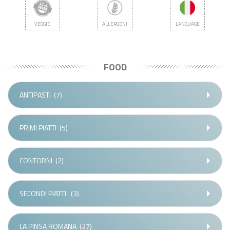
VEGGIE
ALLERGENI
LANGUAGE
FOOD
ANTIPASTI
(7)
PRIMI PIATTI
(5)
CONTORNI
(2)
SECONDI PIATTI
(3)
LA PINSA ROMANA
(27)