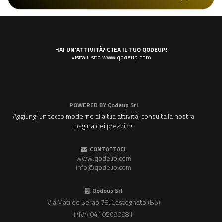
HAI UN'ATTIVITÀ? CREA IL TUO QODEUP!
Visita il sito www.qodeup.com
POWERED BY
Qodeup Srl
Aggiungi un tocco moderno alla tua attività, consulta la nostra
pagina dei prezzi ⇛
CONTATTACI
www.qodeup.com
info@qodeup.com
Qodeup Srl
Via Matilde Serao 78, Castegnato (BS)
P.IVA 04105090981