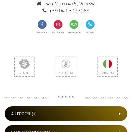
San Marco 475, Venezia
+39 041 3127069
FACEBOOK
INSTAGRAM
TRIPADVISOR
Sito Web
VEGGIE
ALLERGENI
LANGUAGE
* * * * *
ALLERGENI
(1)