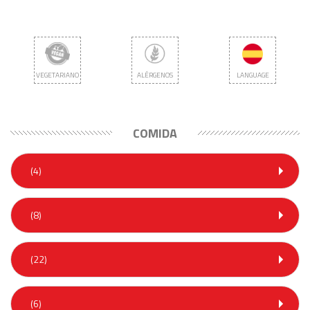
VEGETARIANO
ALÉRGENOS
LANGUAGE
COMIDA
(4)
(8)
(22)
(6)