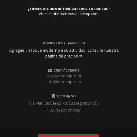
¿TIENES ALGUNA ACTIVIDAD? CREA TU QODEUP!
Visite el sitio web www.qodeup.com
POWERED BY
Qodeup Srl
Agregue un toque moderno a su actividad, consulte nuestra
página de precios ⇛
CONTÁCTENOS
www.qodeup.com
info@qodeup.com
Qodeup Srl
Via Matilde Serao 78, Castegnato (BS)
P.IVA 04105090981