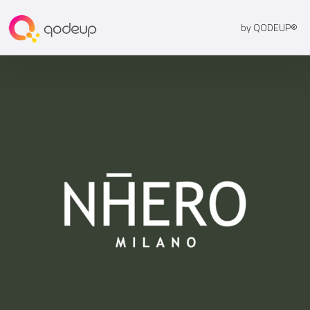
by QODEUP®