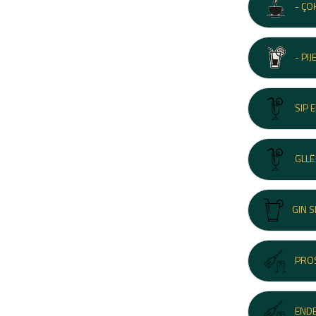
- ÇO
- PI
SIP 
GLLË
GIN S
PRO
ENDE