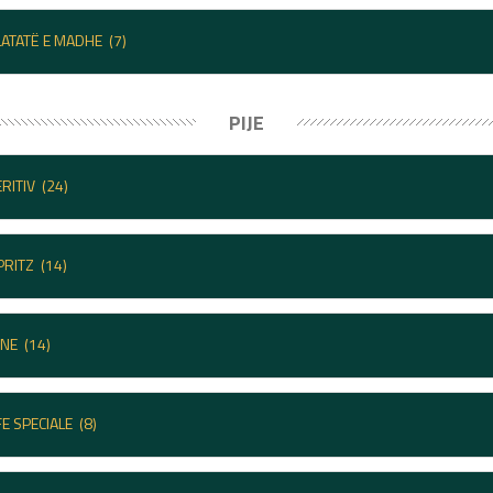
LATATË E MADHE
(7)
PIJE
ERITIV
(24)
PRITZ
(14)
ENE
(14)
FE SPECIALE
(8)