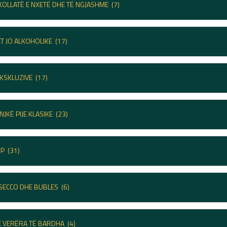
KOLLATË E NXETË DHE TË NGJASHME
(7)
JET JO ALKOHOLIKE
(17)
EKSKLUZIVE
(17)
NJKË PIJE KLASIKE
(23)
IP
(31)
SECCO DHE BUBLES
(6)
 VERËRA TË BARDHA
(4)