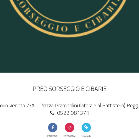
PREO SORSEGGIO E CIBARIE
torio Veneto 7/A - Piazza Prampolini (laterale al Battistero) Reggi
0522 081371
FACEBOOK
INSTAGRAM
sito web