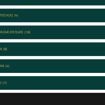
HTED KUQ
(4)
TA DHE DISTILATE
(18)
UM
(8)
DKA
(4)
KI
(7)