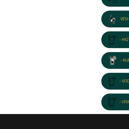
VES
- HIQ
- R
- VO
- UIS