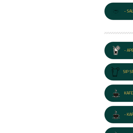
- SA
- AP
SIP S
KAF
- KA