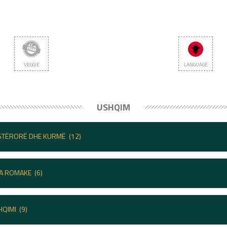
VEGGIE
LANGUAGE
USHQIM
ASTËRORË DHE KURMË
(12)
SA ROMAKE
(6)
HQIMI
(9)