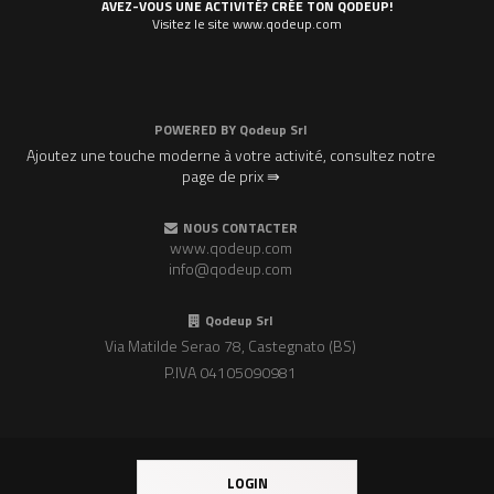
AVEZ-VOUS UNE ACTIVITÉ? CRÉE TON QODEUP!
Visitez le site www.qodeup.com
POWERED BY
Qodeup Srl
Ajoutez une touche moderne à votre activité, consultez notre
page de prix ⇛
NOUS CONTACTER
www.qodeup.com
info@qodeup.com
Qodeup Srl
Via Matilde Serao 78, Castegnato (BS)
P.IVA 04105090981
LOGIN