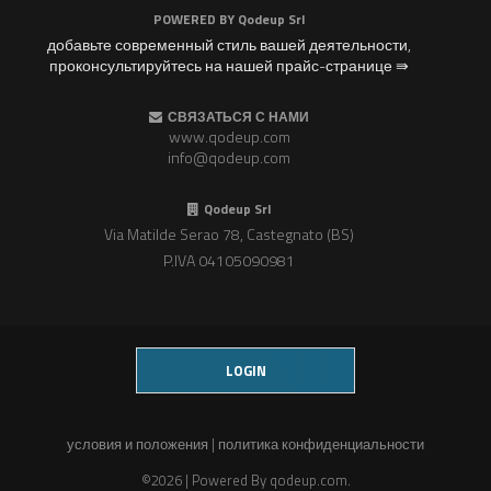
POWERED BY
Qodeup Srl
добавьте современный стиль вашей деятельности,
проконсультируйтесь на нашей прайс-странице ⇛
СВЯЗАТЬСЯ С НАМИ
www.qodeup.com
info@qodeup.com
Qodeup Srl
Via Matilde Serao 78, Castegnato (BS)
P.IVA 04105090981
LOGIN
условия и положения
|
политика конфиденциальности
©2026 | Powered By
qodeup.com
.