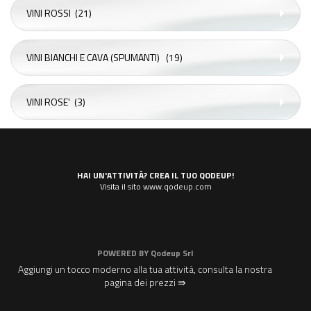
VINI ROSSI
(21)
VINI BIANCHI E CAVA (SPUMANTI)
(19)
VINI ROSE'
(3)
HAI UN'ATTIVITÀ? CREA IL TUO QODEUP!
Visita il sito www.qodeup.com
POWERED BY
Qodeup Srl
Aggiungi un tocco moderno alla tua attività, consulta la nostra
pagina dei prezzi ⇛