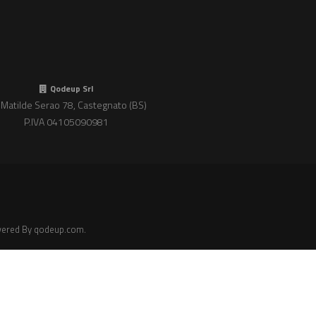
Qodeup Srl
 Matilde Serao 78, Castegnato (BS)
P.IVA 04105090981
wered By
qodeup.com
.