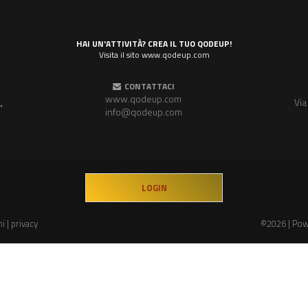
HAI UN'ATTIVITÀ? CREA IL TUO QODEUP!
Visita il sito www.qodeup.com
CONTATTACI
www.qodeup.com
,
Via
info@qodeup.com
LOGIN
ni
|
privacy
©2026 | Po