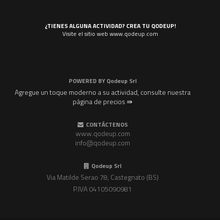
¿TIENES ALGUNA ACTIVIDAD? CREA TU QODEUP!
Visite el sitio web www.qodeup.com
POWERED BY
Qodeup Srl
Agregue un toque moderno a su actividad, consulte nuestra
página de precios ⇛
CONTÁCTENOS
www.qodeup.com
info@qodeup.com
Qodeup Srl
Via Matilde Serao 78, Castegnato (BS)
P.IVA 04105090981